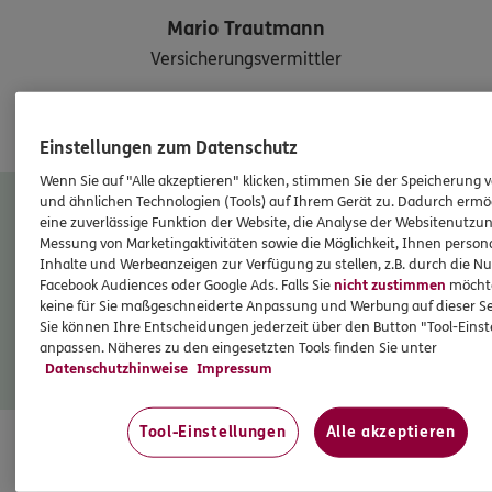
Mario
Trautmann
Versicherungsvermittler
Tel:
0361/7896755
Mobil:
0151/12580082
Einstellungen zum Datenschutz
Wenn Sie auf "Alle akzeptieren" klicken, stimmen Sie der Speicherung 
und ähnlichen Technologien (Tools) auf Ihrem Gerät zu. Dadurch ermö
Heute geöffnet 09:00-13:00 Uhr
eine zuverlässige Funktion der Website, die Analyse der Websitenutzun
Messung von Marketingaktivitäten sowie die Möglichkeit, Ihnen persona
Inhalte und Werbeanzeigen zur Verfügung zu stellen, z.B. durch die N
Facebook Audiences oder Google Ads. Falls Sie
nicht zustimmen
möchten
Nachricht senden
keine für Sie maßgeschneiderte Anpassung und Werbung auf dieser Se
Sie können Ihre Entscheidungen jederzeit über den Button "Tool-Eins
anpassen. Näheres zu den eingesetzten Tools finden Sie unter
Schaden melden
Datenschutzhinweise
Impressum
Tool-Einstellungen
Alle akzeptieren
HINWEIS